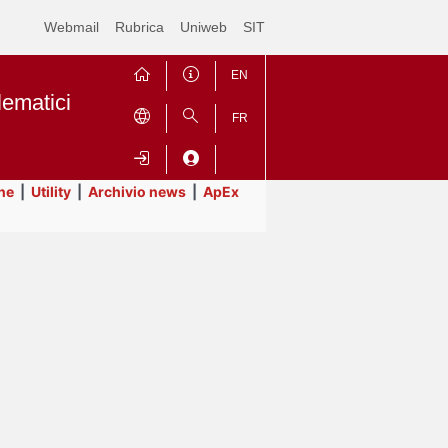
Webmail
Rubrica
Uniweb
SIT
EN
lematici
FR
ne
|
Utility
|
Archivio news
|
ApEx
Contrai
Espandi