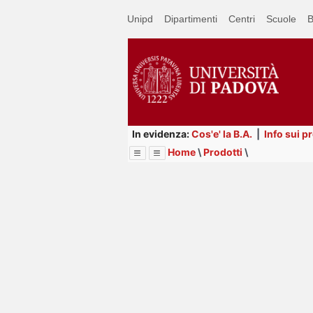
Passa
Unipd
Dipartimenti
Centri
Scuole
B
a
contenuto
principale
In evidenza:
Cos'e' la B.A.
|
Info sui p
Home
\
Prodotti
\
Menu
Image
Title
Page
Display