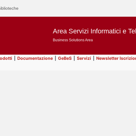
iblioteche
Area Servizi Informatici e Te
Business Solutions Area
rodotti
|
Documentazione
|
GeBeS
|
Servizi
|
Newsletter Iscrizio
Text
GeBeS
Title
Page
Display