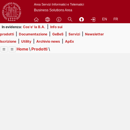
Passa
Area Servizi Informatici e Telematici
a
Business Solutions Area
contenuto
EN
FR
principale
|
In evidenza:
Cos'e' la B.A.
Info sui
|
|
|
|
prodotti
Documentazione
GeBeS
Servizi
Newsletter
|
|
|
Iscrizione
Utility
Archivio news
ApEx
Home
\
Prodotti
\
Menu
Contrai
Espandi
Image
Title
Page
Display
GeBeS
ext
itle
Page