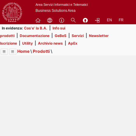
Passa
Area Servizi Informatici e Telematici
a
Business Solutions Area
contenuto
EN
FR
principale
|
In evidenza:
Cos'e' la B.A.
Info sui
|
|
|
|
prodotti
Documentazione
GeBeS
Servizi
Newsletter
|
|
|
Iscrizione
Utility
Archivio news
ApEx
Home
\
Prodotti
\
Menu
Contrai
Espandi
Image
Title
Page
Display
GeBeS
ext
itle
Page