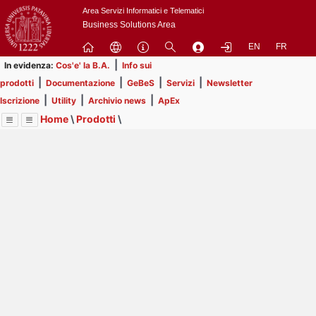
Passa
Area Servizi Informatici e Telematici
a
Business Solutions Area
contenuto
EN
FR
principale
|
In evidenza:
Cos'e' la B.A.
Info sui
|
|
|
|
prodotti
Documentazione
GeBeS
Servizi
Newsletter
|
|
|
Iscrizione
Utility
Archivio news
ApEx
Home
\
Prodotti
\
Menu
Contrai
Espandi
Image
Title
Page
Display
GeBeS
ext
itle
Page