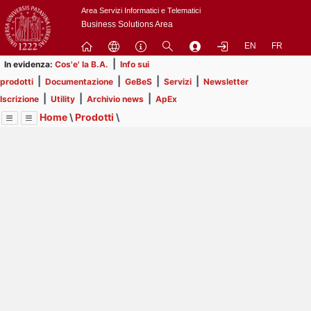
Passa
Area Servizi Informatici e Telematici
a
Business Solutions Area
contenuto
EN
FR
principale
|
In evidenza:
Cos'e' la B.A.
Info sui
|
|
|
|
prodotti
Documentazione
GeBeS
Servizi
Newsletter
|
|
|
Iscrizione
Utility
Archivio news
ApEx
Home
\
Prodotti
\
Menu
Contrai
Espandi
Image
Title
Page
Display
GeBeS
ext
itle
Page