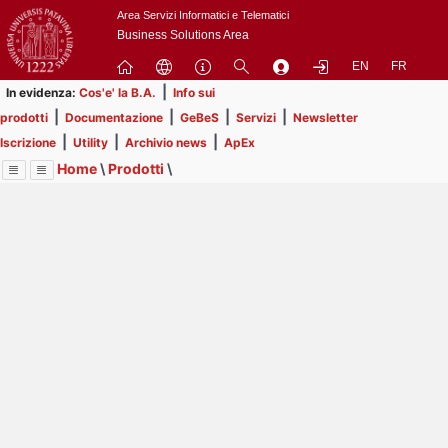
Passa
Area Servizi Informatici e Telematici
a
Business Solutions Area
contenuto
EN
FR
principale
|
In evidenza:
Cos'e' la B.A.
Info sui
|
|
|
|
prodotti
Documentazione
GeBeS
Servizi
Newsletter
|
|
|
Iscrizione
Utility
Archivio news
ApEx
Home
\
Prodotti
\
Menu
Contrai
Espandi
Image
Title
Page
Display
GeBeS
ext
itle
Page