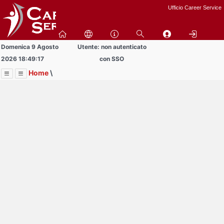
Passa
Ufficio Career Service
a
contenuto
principale
Domenica 9 Agosto
Utente: non autenticato
2026 18:49:17
con SSO
Home
\
Menu
Contrai
Espandi
Image
Title
Page
Display
Informazioni
ext
itle
Page
isplay
Contrai
Espandi