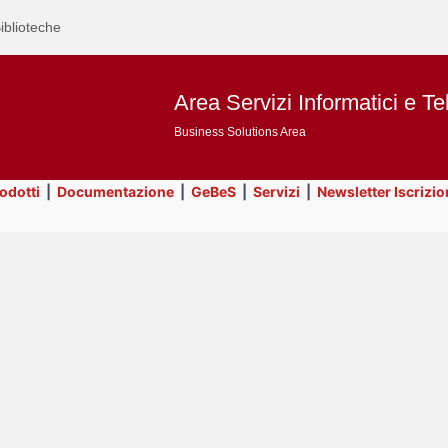
iblioteche
Area Servizi Informatici e Te
Business Solutions Area
rodotti
|
Documentazione
|
GeBeS
|
Servizi
|
Newsletter Iscrizio
Text
GeBeS
Title
Page
Display