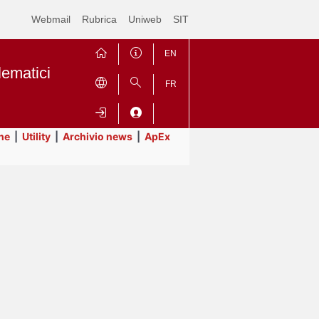
Webmail
Rubrica
Uniweb
SIT
EN
lematici
FR
ne
|
Utility
|
Archivio news
|
ApEx
Contrai
Espandi