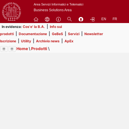
Passa
Area Servizi Informatici e Telematici
a
Business Solutions Area
contenuto
EN
FR
principale
|
In evidenza:
Cos'e' la B.A.
Info sui
|
|
|
|
prodotti
Documentazione
GeBeS
Servizi
Newsletter
|
|
|
Iscrizione
Utility
Archivio news
ApEx
Home
\
Prodotti
\
Menu
Contrai
Espandi
Image
Title
Page
Display
GeBeS
ext
itle
Page