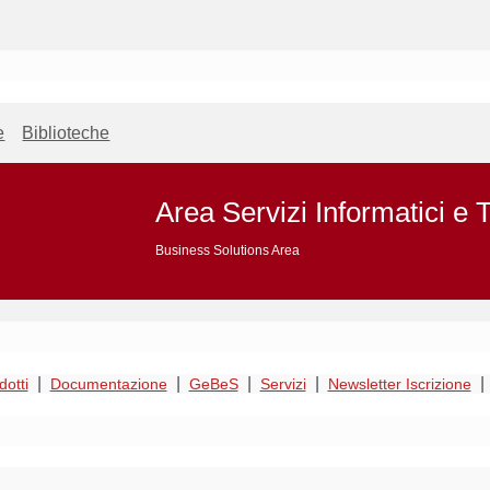
e
Biblioteche
Area Servizi Informatici e 
Business Solutions Area
|
|
|
|
|
dotti
Documentazione
GeBeS
Servizi
Newsletter Iscrizione