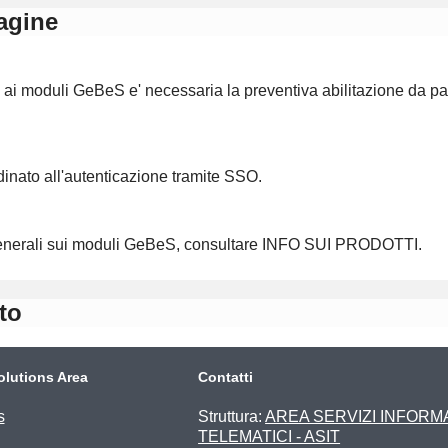
agine
ai moduli GeBeS e' necessaria la preventiva abilitazione da par
inato all'autenticazione tramite SSO.
generali sui moduli GeBeS, consultare INFO SUI PRODOTTI.
to
olutions Area
Contatti
s
Struttura:
AREA SERVIZI INFORMA
TELEMATICI - ASIT