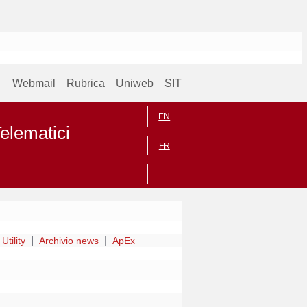
Webmail
Rubrica
Uniweb
SIT
EN
Telematici
FR
|
|
Utility
Archivio news
ApEx