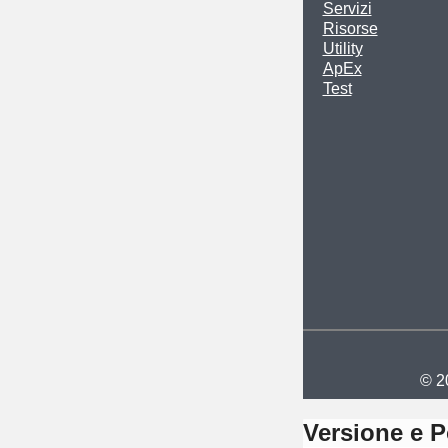
Servizi
Risorse
Utility
ApEx
Test
© 20
Versione e 