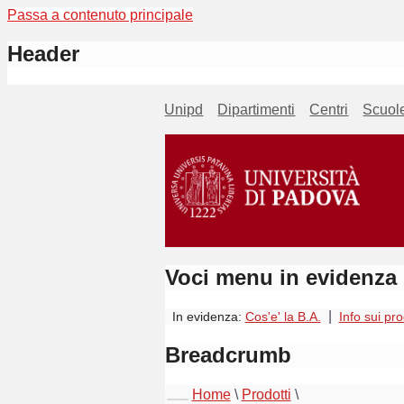
Passa a contenuto principale
Header
Unipd
Dipartimenti
Centri
Scuol
Voci menu in evidenza
|
In evidenza:
Cos'e' la B.A.
Info sui pro
Breadcrumb
Home
\
Prodotti
\