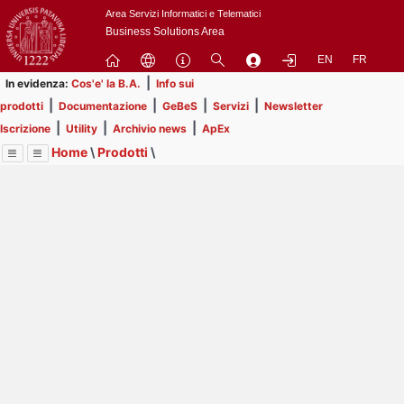
Passa
Area Servizi Informatici e Telematici
a
Business Solutions Area
contenuto
EN
FR
principale
|
In evidenza:
Cos'e' la B.A.
Info sui
|
|
|
|
prodotti
Documentazione
GeBeS
Servizi
Newsletter
|
|
|
Iscrizione
Utility
Archivio news
ApEx
Home
\
Prodotti
\
Menu
Contrai
Espandi
Image
Title
Page
Display
GeBeS
ext
itle
Page