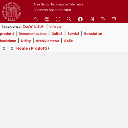
Passa
Area Servizi Informatici e Telematici
a
Business Solutions Area
contenuto
EN
FR
principale
|
In evidenza:
Cos'e' la B.A.
Info sui
|
|
|
|
prodotti
Documentazione
GeBeS
Servizi
Newsletter
|
|
|
Iscrizione
Utility
Archivio news
ApEx
Home
\
Prodotti
\
Menu
Contrai
Espandi
Image
Title
Page
Display
GeBeS
ext
itle
Page