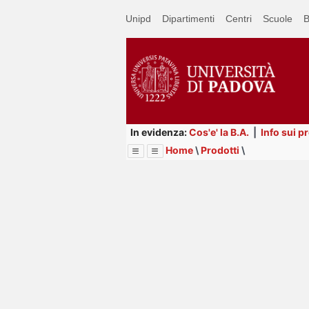
Passa
Unipd
Dipartimenti
Centri
Scuole
B
a
contenuto
principale
In evidenza:
Cos'e' la B.A.
|
Info sui p
Home
\
Prodotti
\
Menu
Image
Title
Page
Display