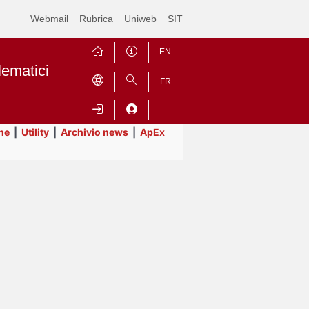
Webmail
Rubrica
Uniweb
SIT
EN
lematici
FR
ne
|
Utility
|
Archivio news
|
ApEx
Contrai
Espandi