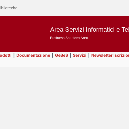
iblioteche
Area Servizi Informatici e Te
Business Solutions Area
rodotti
|
Documentazione
|
GeBeS
|
Servizi
|
Newsletter Iscrizio
Text
GeBeS
Title
Page
Display