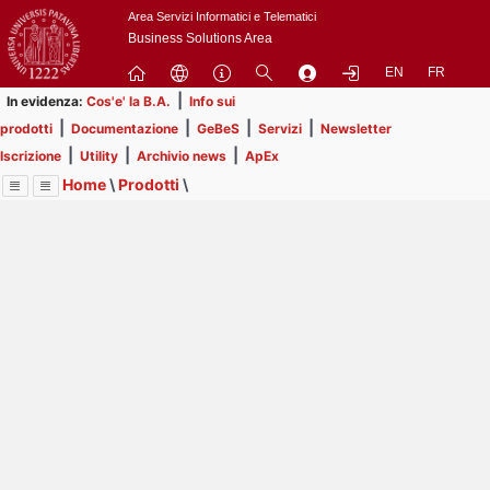
Passa
Area Servizi Informatici e Telematici
a
Business Solutions Area
contenuto
EN
FR
principale
|
In evidenza:
Cos'e' la B.A.
Info sui
|
|
|
|
prodotti
Documentazione
GeBeS
Servizi
Newsletter
|
|
|
Iscrizione
Utility
Archivio news
ApEx
Home
\
Prodotti
\
Menu
Contrai
Espandi
Image
Title
Page
Display
GeBeS
ext
itle
Page