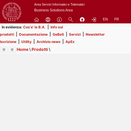
Passa
Area Servizi Informatici e Telematici
a
Business Solutions Area
contenuto
EN
FR
principale
|
In evidenza:
Cos'e' la B.A.
Info sui
|
|
|
|
prodotti
Documentazione
GeBeS
Servizi
Newsletter
|
|
|
Iscrizione
Utility
Archivio news
ApEx
Home
\
Prodotti
\
Menu
Contrai
Espandi
Image
Title
Page
Display
GeBeS
ext
itle
Page