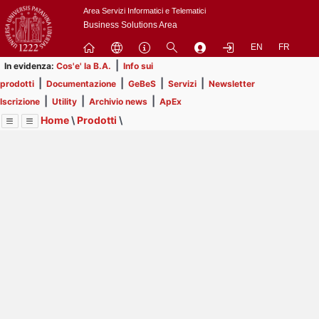
Passa
Area Servizi Informatici e Telematici
a
Business Solutions Area
contenuto
EN
FR
principale
|
In evidenza:
Cos'e' la B.A.
Info sui
|
|
|
|
prodotti
Documentazione
GeBeS
Servizi
Newsletter
|
|
|
Iscrizione
Utility
Archivio news
ApEx
Home
\
Prodotti
\
Menu
Contrai
Espandi
Image
Title
Page
Display
GeBeS
ext
itle
Page