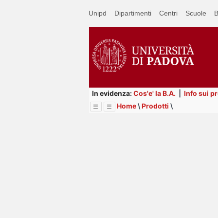
Passa
Unipd
Dipartimenti
Centri
Scuole
B
a
contenuto
principale
In evidenza:
Cos'e' la B.A.
|
Info sui p
Home
\
Prodotti
\
Menu
Image
Title
Page
Display