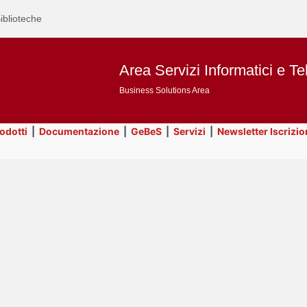
iblioteche
Area Servizi Informatici e Te
Business Solutions Area
rodotti
|
Documentazione
|
GeBeS
|
Servizi
|
Newsletter Iscrizio
Text
GeBeS
Title
Page
Display