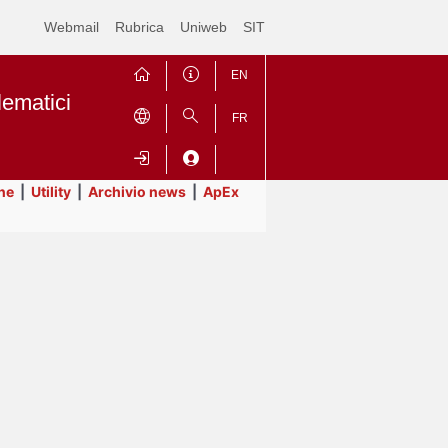
Webmail
Rubrica
Uniweb
SIT
EN
lematici
FR
ne
|
Utility
|
Archivio news
|
ApEx
Contrai
Espandi