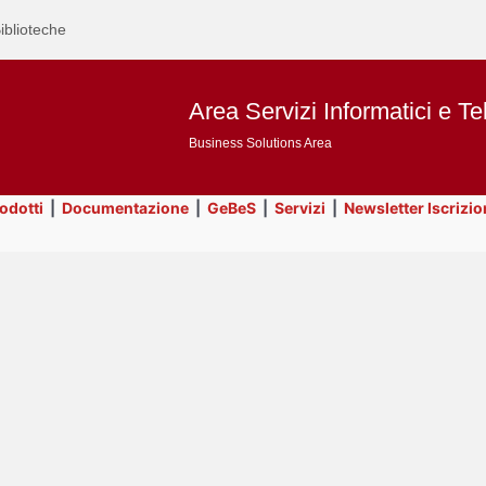
iblioteche
Area Servizi Informatici e Te
Business Solutions Area
rodotti
|
Documentazione
|
GeBeS
|
Servizi
|
Newsletter Iscrizio
Text
GeBeS
Title
Page
Display