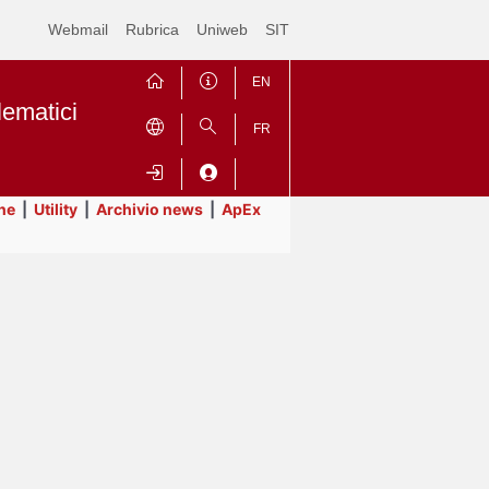
Webmail
Rubrica
Uniweb
SIT
EN
lematici
FR
ne
|
Utility
|
Archivio news
|
ApEx
Contrai
Espandi