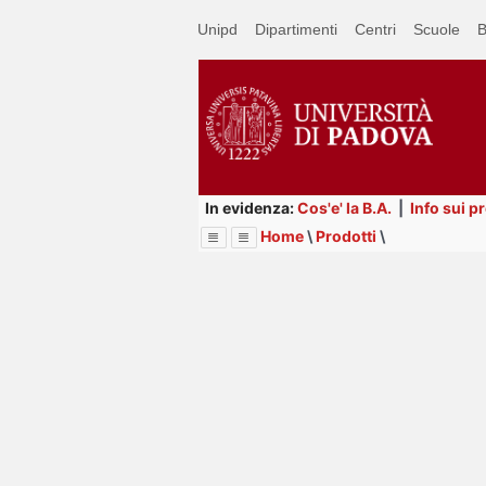
Passa
Unipd
Dipartimenti
Centri
Scuole
B
a
contenuto
principale
In evidenza:
Cos'e' la B.A.
|
Info sui p
Home
\
Prodotti
\
Menu
Image
Title
Page
Display