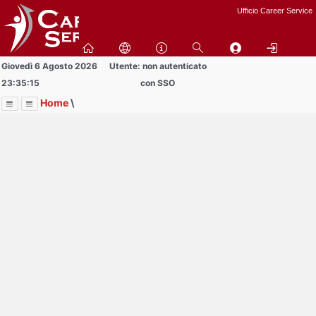
Passa
Ufficio Career Service
a
contenuto
principale
Giovedì 6 Agosto 2026
Utente: non autenticato
23:35:15
con SSO
Home
\
Menu
Contrai
Espandi
Image
Title
Page
Display
Informazioni
ext
itle
Page
isplay
Contrai
Espandi