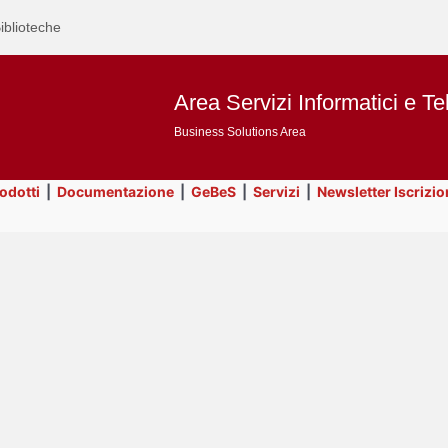
iblioteche
Area Servizi Informatici e Te
Business Solutions Area
rodotti
|
Documentazione
|
GeBeS
|
Servizi
|
Newsletter Iscrizio
Text
GeBeS
Title
Page
Display