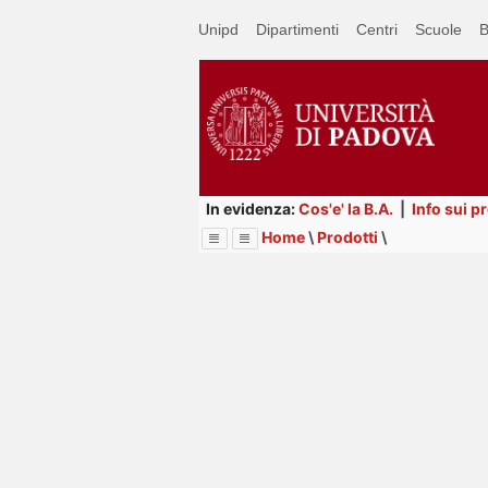
Passa
Unipd
Dipartimenti
Centri
Scuole
B
a
contenuto
principale
In evidenza:
Cos'e' la B.A.
|
Info sui p
Home
\
Prodotti
\
Menu
Image
Title
Page
Display