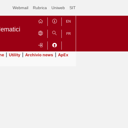
Webmail
Rubrica
Uniweb
SIT
EN
lematici
FR
ne
|
Utility
|
Archivio news
|
ApEx
Contrai
Espandi