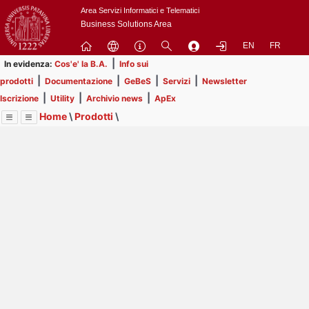
Passa
Area Servizi Informatici e Telematici
a
Business Solutions Area
contenuto
EN
FR
principale
|
In evidenza:
Cos'e' la B.A.
Info sui
|
|
|
|
prodotti
Documentazione
GeBeS
Servizi
Newsletter
|
|
|
Iscrizione
Utility
Archivio news
ApEx
Home
\
Prodotti
\
Menu
Contrai
Espandi
Image
Title
Page
Display
GeBeS
ext
itle
Page