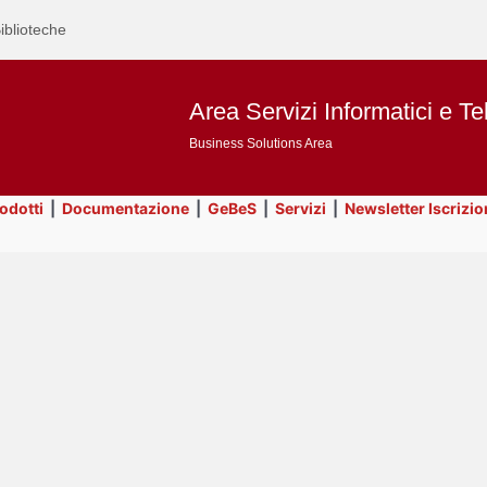
iblioteche
Area Servizi Informatici e Te
Business Solutions Area
rodotti
|
Documentazione
|
GeBeS
|
Servizi
|
Newsletter Iscrizio
Text
GeBeS
Title
Page
Display