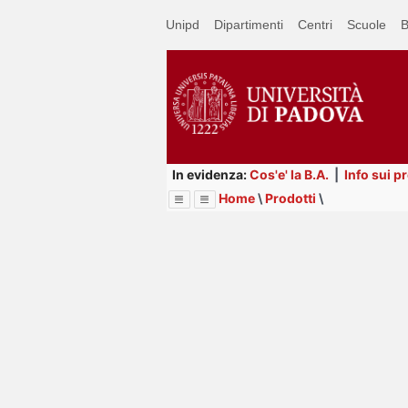
Passa
Unipd
Dipartimenti
Centri
Scuole
B
a
contenuto
principale
In evidenza:
Cos'e' la B.A.
|
Info sui p
Home
\
Prodotti
\
Menu
Image
Title
Page
Display