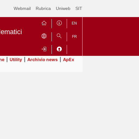
Webmail
Rubrica
Uniweb
SIT
EN
lematici
FR
ne
|
Utility
|
Archivio news
|
ApEx
Contrai
Espandi