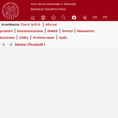
Passa
Area Servizi Informatici e Telematici
a
Business Solutions Area
contenuto
EN
FR
principale
|
In evidenza:
Cos'e' la B.A.
Info sui
|
|
|
|
prodotti
Documentazione
GeBeS
Servizi
Newsletter
|
|
|
Iscrizione
Utility
Archivio news
ApEx
Home
\
Prodotti
\
Menu
Contrai
Espandi
Image
Title
Page
Display
GeBeS
ext
itle
Page