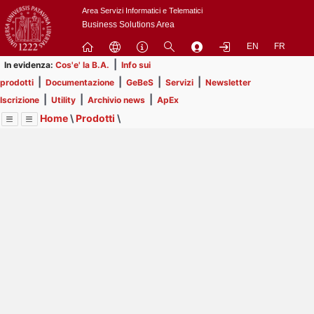
Passa
Area Servizi Informatici e Telematici
a
Business Solutions Area
contenuto
EN
FR
principale
|
In evidenza:
Cos'e' la B.A.
Info sui
|
|
|
|
prodotti
Documentazione
GeBeS
Servizi
Newsletter
|
|
|
Iscrizione
Utility
Archivio news
ApEx
Home
\
Prodotti
\
Menu
Contrai
Espandi
Image
Title
Page
Display
GeBeS
ext
itle
Page