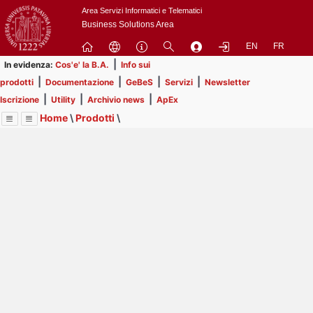
Passa
Area Servizi Informatici e Telematici
a
Business Solutions Area
contenuto
EN
FR
principale
|
In evidenza:
Cos'e' la B.A.
Info sui
|
|
|
|
prodotti
Documentazione
GeBeS
Servizi
Newsletter
|
|
|
Iscrizione
Utility
Archivio news
ApEx
Home
\
Prodotti
\
Menu
Contrai
Espandi
Image
Title
Page
Display
GeBeS
ext
itle
Page