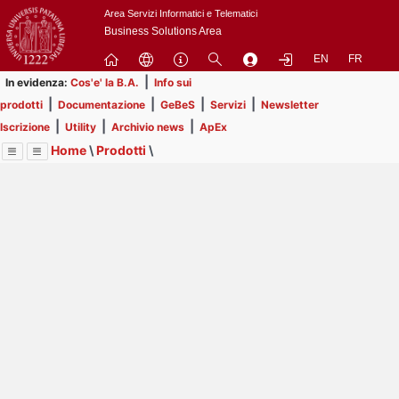
Passa
Area Servizi Informatici e Telematici
a
Business Solutions Area
contenuto
EN
FR
principale
|
In evidenza:
Cos'e' la B.A.
Info sui
|
|
|
|
prodotti
Documentazione
GeBeS
Servizi
Newsletter
|
|
|
Iscrizione
Utility
Archivio news
ApEx
Home
\
Prodotti
\
Menu
Contrai
Espandi
Image
Title
Page
Display
GeBeS
ext
itle
Page