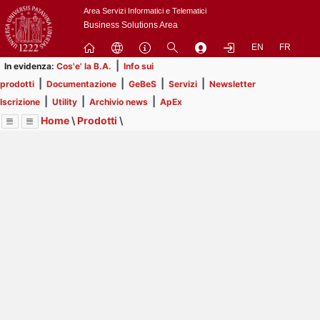
Passa
Area Servizi Informatici e Telematici
a
Business Solutions Area
contenuto
EN
FR
principale
|
In evidenza:
Cos'e' la B.A.
Info sui
|
|
|
|
prodotti
Documentazione
GeBeS
Servizi
Newsletter
|
|
|
Iscrizione
Utility
Archivio news
ApEx
Home
\
Prodotti
\
Menu
Contrai
Espandi
Image
Title
Page
Display
GeBeS
ext
itle
Page