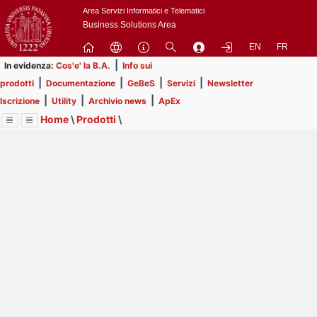
Passa
Area Servizi Informatici e Telematici
a
Business Solutions Area
contenuto
EN
FR
principale
|
In evidenza:
Cos'e' la B.A.
Info sui
|
|
|
|
prodotti
Documentazione
GeBeS
Servizi
Newsletter
|
|
|
Iscrizione
Utility
Archivio news
ApEx
Home
\
Prodotti
\
Menu
Contrai
Espandi
Image
Title
Page
Display
GeBeS
ext
itle
Page