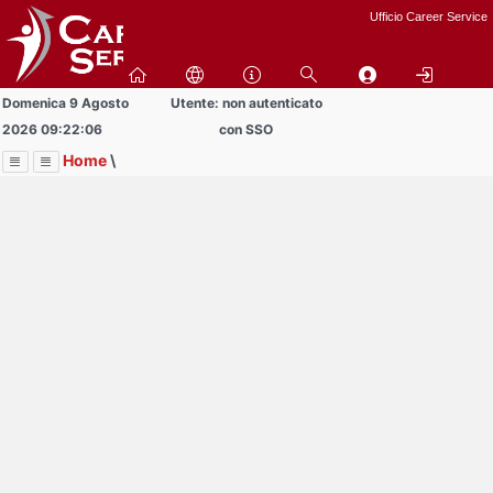
Passa
Ufficio Career Service
a
contenuto
principale
Domenica 9 Agosto
Utente: non autenticato
2026 09:22:06
con SSO
Home
\
Menu
Contrai
Espandi
Image
Title
Page
Display
Informazioni
ext
itle
Page
isplay
Contrai
Espandi