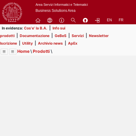
Passa
Area Servizi Informatici e Telematici
a
Business Solutions Area
contenuto
EN
FR
principale
|
In evidenza:
Cos'e' la B.A.
Info sui
|
|
|
|
prodotti
Documentazione
GeBeS
Servizi
Newsletter
|
|
|
Iscrizione
Utility
Archivio news
ApEx
Home
\
Prodotti
\
Menu
Contrai
Espandi
Image
Title
Page
Display
GeBeS
ext
itle
Page