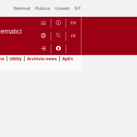
Webmail
Rubrica
Uniweb
SIT
EN
lematici
FR
ne
|
Utility
|
Archivio news
|
ApEx
Contrai
Espandi