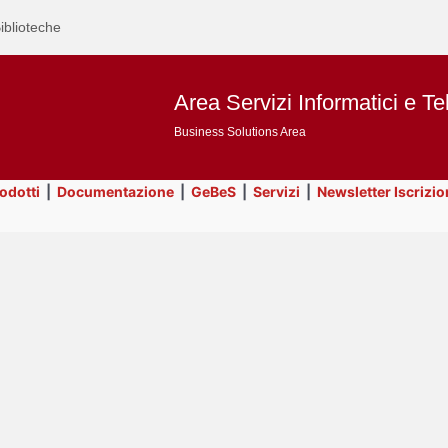
iblioteche
Area Servizi Informatici e Te
Business Solutions Area
rodotti
|
Documentazione
|
GeBeS
|
Servizi
|
Newsletter Iscrizio
Text
GeBeS
Title
Page
Display