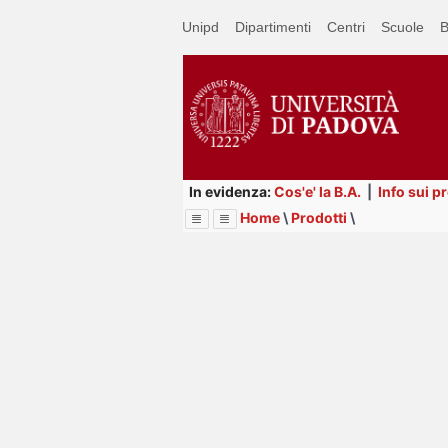
Passa
Unipd
Dipartimenti
Centri
Scuole
B
a
contenuto
principale
In evidenza:
Cos'e' la B.A.
|
Info sui p
Home
\
Prodotti
\
Menu
Image
Title
Page
Display