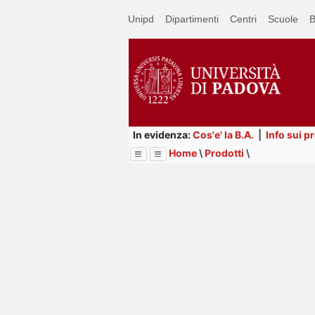
Passa
Unipd
Dipartimenti
Centri
Scuole
B
a
contenuto
principale
In evidenza:
Cos'e' la B.A.
|
Info sui p
Home
\
Prodotti
\
Menu
Image
Title
Page
Display