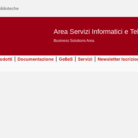
iblioteche
Area Servizi Informatici e Te
Business Solutions Area
rodotti
|
Documentazione
|
GeBeS
|
Servizi
|
Newsletter Iscrizio
Text
GeBeS
Title
Page
Display