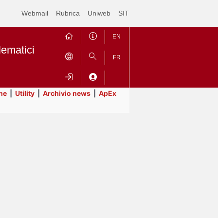
Webmail
Rubrica
Uniweb
SIT
EN
lematici
FR
ne
|
Utility
|
Archivio news
|
ApEx
Contrai
Espandi