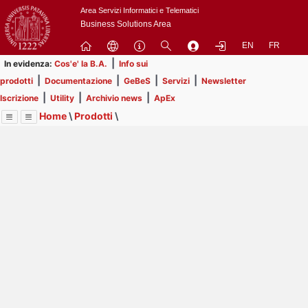
Passa
Area Servizi Informatici e Telematici
a
Business Solutions Area
contenuto
EN
FR
principale
|
In evidenza:
Cos'e' la B.A.
Info sui
|
|
|
|
prodotti
Documentazione
GeBeS
Servizi
Newsletter
|
|
|
Iscrizione
Utility
Archivio news
ApEx
Home
\
Prodotti
\
Menu
Contrai
Espandi
Image
Title
Page
Display
GeBeS
ext
itle
Page