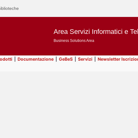
iblioteche
Area Servizi Informatici e Te
Business Solutions Area
rodotti
|
Documentazione
|
GeBeS
|
Servizi
|
Newsletter Iscrizio
Text
GeBeS
Title
Page
Display