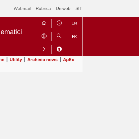
Webmail
Rubrica
Uniweb
SIT
EN
lematici
FR
ne
|
Utility
|
Archivio news
|
ApEx
Contrai
Espandi