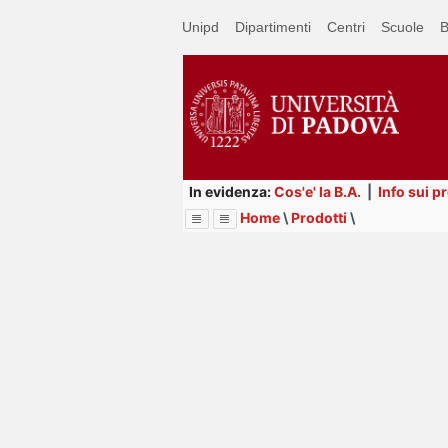
Passa
Unipd
Dipartimenti
Centri
Scuole
B
a
contenuto
principale
In evidenza:
Cos'e' la B.A.
|
Info sui p
Home
\
Prodotti
\
Menu
Image
Title
Page
Display