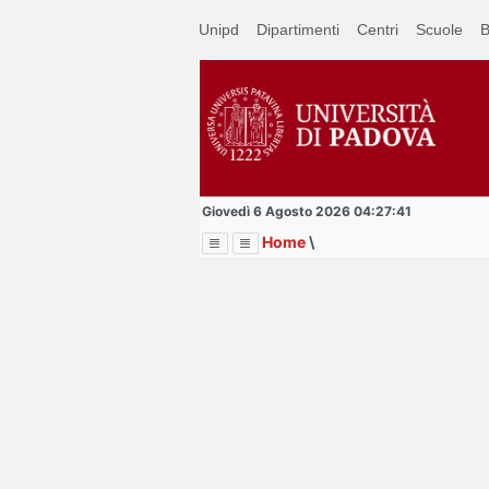
Passa
Unipd
Dipartimenti
Centri
Scuole
B
a
contenuto
principale
Giovedì 6 Agosto 2026 04:27:41
Home
\
Menu
Image
Title
Page
Display