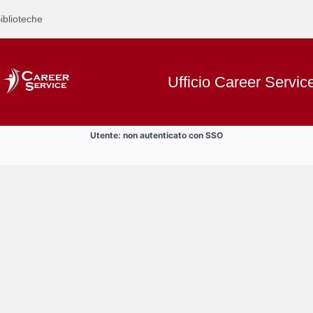
iblioteche
Ufficio Career Servic
Utente: non autenticato con SSO
Text
Informazioni
Title
Page
Display