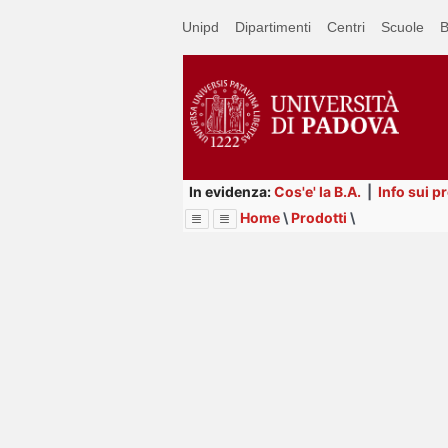
Passa
Unipd
Dipartimenti
Centri
Scuole
B
a
contenuto
principale
In evidenza:
Cos'e' la B.A.
|
Info sui p
Home
\
Prodotti
\
Menu
Image
Title
Page
Display