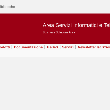
iblioteche
Area Servizi Informatici e Te
Business Solutions Area
rodotti
|
Documentazione
|
GeBeS
|
Servizi
|
Newsletter Iscrizio
Text
GeBeS
Title
Page
Display