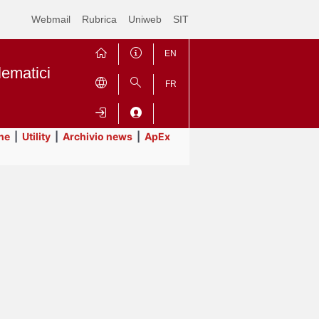
Webmail
Rubrica
Uniweb
SIT
EN
lematici
FR
ne
|
Utility
|
Archivio news
|
ApEx
Contrai
Espandi