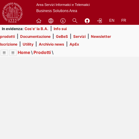
Passa
Area Servizi Informatici e Telematici
a
Business Solutions Area
contenuto
EN
FR
principale
|
In evidenza:
Cos'e' la B.A.
Info sui
|
|
|
|
prodotti
Documentazione
GeBeS
Servizi
Newsletter
|
|
|
Iscrizione
Utility
Archivio news
ApEx
Home
\
Prodotti
\
Menu
Contrai
Espandi
Image
Title
Page
Display
GeBeS
ext
itle
Page