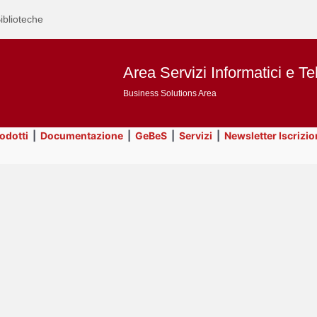
iblioteche
Area Servizi Informatici e Te
Business Solutions Area
rodotti
|
Documentazione
|
GeBeS
|
Servizi
|
Newsletter Iscrizio
Text
GeBeS
Title
Page
Display