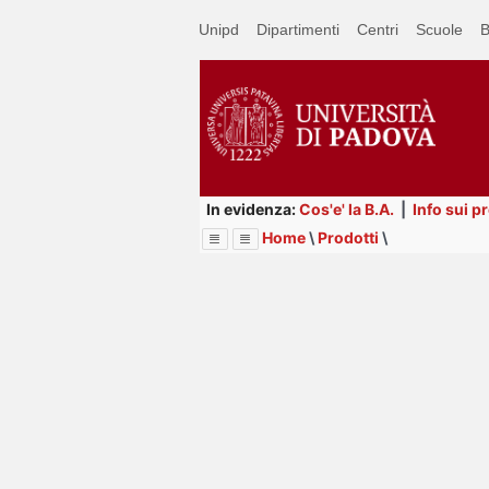
Passa
Unipd
Dipartimenti
Centri
Scuole
B
a
contenuto
principale
In evidenza:
Cos'e' la B.A.
|
Info sui p
Home
\
Prodotti
\
Menu
Image
Title
Page
Display