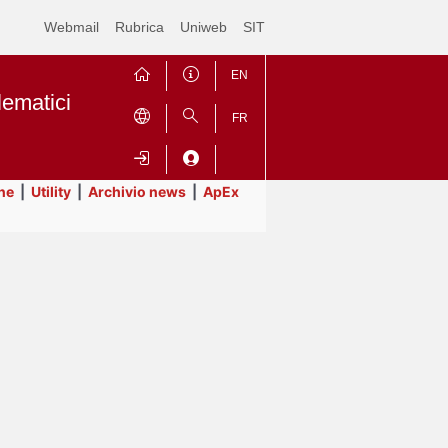
Webmail
Rubrica
Uniweb
SIT
EN
lematici
FR
ne
|
Utility
|
Archivio news
|
ApEx
Contrai
Espandi