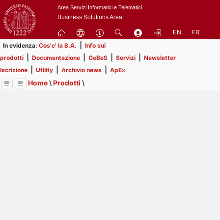
Passa
Area Servizi Informatici e Telematici
a
Business Solutions Area
contenuto
EN
FR
principale
|
In evidenza:
Cos'e' la B.A.
Info sui
|
|
|
|
prodotti
Documentazione
GeBeS
Servizi
Newsletter
|
|
|
Iscrizione
Utility
Archivio news
ApEx
Home
\
Prodotti
\
Menu
Contrai
Espandi
Image
Title
Page
Display
GeBeS
ext
itle
Page