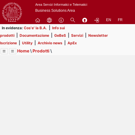
Passa
Area Servizi Informatici e Telematici
a
Business Solutions Area
contenuto
EN
FR
principale
|
In evidenza:
Cos'e' la B.A.
Info sui
|
|
|
|
prodotti
Documentazione
GeBeS
Servizi
Newsletter
|
|
|
Iscrizione
Utility
Archivio news
ApEx
Home
\
Prodotti
\
Menu
Contrai
Espandi
Image
Title
Page
Display
GeBeS
ext
itle
Page