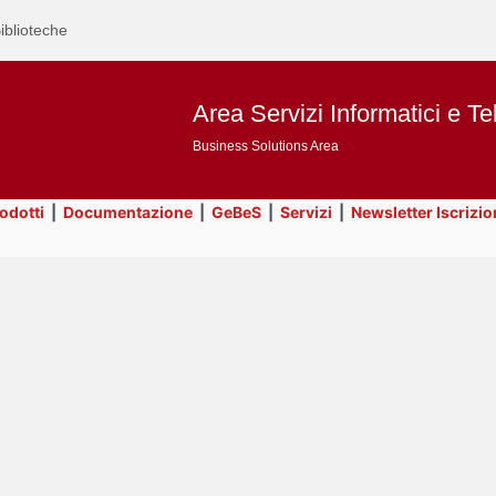
iblioteche
Area Servizi Informatici e Te
Business Solutions Area
rodotti
|
Documentazione
|
GeBeS
|
Servizi
|
Newsletter Iscrizio
Text
GeBeS
Title
Page
Display