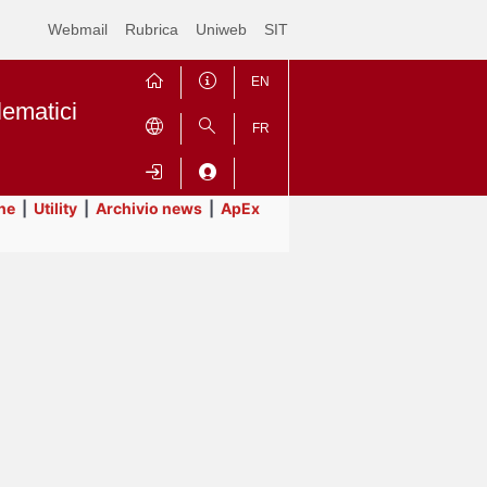
Webmail
Rubrica
Uniweb
SIT
EN
lematici
FR
ne
|
Utility
|
Archivio news
|
ApEx
Contrai
Espandi