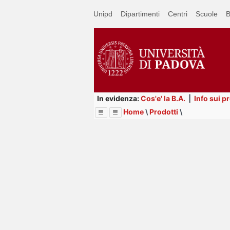
Passa
Unipd
Dipartimenti
Centri
Scuole
B
a
contenuto
principale
In evidenza:
Cos'e' la B.A.
|
Info sui p
Home
\
Prodotti
\
Menu
Image
Title
Page
Display