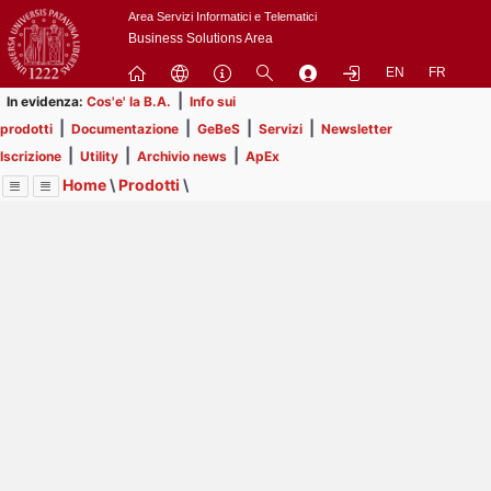
Passa
Area Servizi Informatici e Telematici
a
Business Solutions Area
contenuto
EN
FR
principale
|
In evidenza:
Cos'e' la B.A.
Info sui
|
|
|
|
prodotti
Documentazione
GeBeS
Servizi
Newsletter
|
|
|
Iscrizione
Utility
Archivio news
ApEx
Home
\
Prodotti
\
Menu
Contrai
Espandi
Image
Title
Page
Display
GeBeS
ext
itle
Page