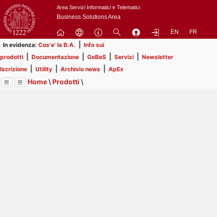
Passa
Area Servizi Informatici e Telematici
a
Business Solutions Area
contenuto
EN
FR
principale
|
In evidenza:
Cos'e' la B.A.
Info sui
|
|
|
|
prodotti
Documentazione
GeBeS
Servizi
Newsletter
|
|
|
Iscrizione
Utility
Archivio news
ApEx
Home
\
Prodotti
\
Menu
Contrai
Espandi
Image
Title
Page
Display
GeBeS
ext
itle
Page