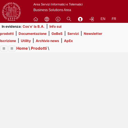
Passa
Area Servizi Informatici e Telematici
a
Business Solutions Area
contenuto
EN
FR
principale
|
In evidenza:
Cos'e' la B.A.
Info sui
|
|
|
|
prodotti
Documentazione
GeBeS
Servizi
Newsletter
|
|
|
Iscrizione
Utility
Archivio news
ApEx
Home
\
Prodotti
\
Menu
Contrai
Espandi
Image
Title
Page
Display
GeBeS
ext
itle
Page