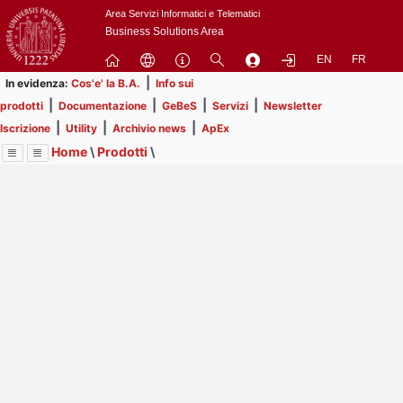
Passa
Area Servizi Informatici e Telematici
a
Business Solutions Area
contenuto
EN
FR
principale
|
In evidenza:
Cos'e' la B.A.
Info sui
|
|
|
|
prodotti
Documentazione
GeBeS
Servizi
Newsletter
|
|
|
Iscrizione
Utility
Archivio news
ApEx
Home
\
Prodotti
\
Menu
Contrai
Espandi
Image
Title
Page
Display
GeBeS
ext
itle
Page