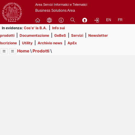
Passa
Area Servizi Informatici e Telematici
a
Business Solutions Area
contenuto
EN
FR
principale
|
In evidenza:
Cos'e' la B.A.
Info sui
|
|
|
|
prodotti
Documentazione
GeBeS
Servizi
Newsletter
|
|
|
Iscrizione
Utility
Archivio news
ApEx
Home
\
Prodotti
\
Menu
Contrai
Espandi
Image
Title
Page
Display
GeBeS
ext
itle
Page