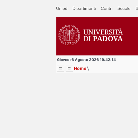
Passa
Unipd
Dipartimenti
Centri
Scuole
B
a
contenuto
principale
Giovedì 6 Agosto 2026 19:42:14
Home
\
Menu
Image
Title
Page
Display