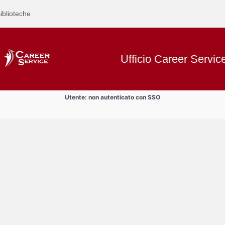
iblioteche
Ufficio Career Servic
Utente: non autenticato con SSO
Text
Informazioni
Title
Page
Display