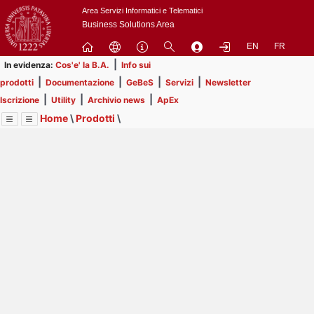
Passa
Area Servizi Informatici e Telematici
a
Business Solutions Area
contenuto
EN
FR
principale
|
In evidenza:
Cos'e' la B.A.
Info sui
|
|
|
|
prodotti
Documentazione
GeBeS
Servizi
Newsletter
|
|
|
Iscrizione
Utility
Archivio news
ApEx
Home
\
Prodotti
\
Menu
Contrai
Espandi
Image
Title
Page
Display
GeBeS
ext
itle
Page