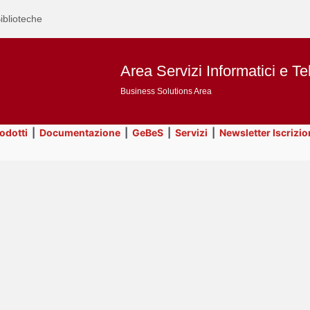
iblioteche
Area Servizi Informatici e Te
Business Solutions Area
rodotti
|
Documentazione
|
GeBeS
|
Servizi
|
Newsletter Iscrizio
Text
GeBeS
Title
Page
Display