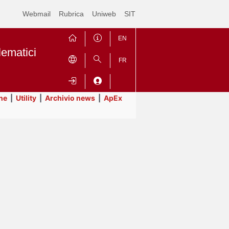
Webmail
Rubrica
Uniweb
SIT
EN
lematici
FR
ne
|
Utility
|
Archivio news
|
ApEx
Contrai
Espandi