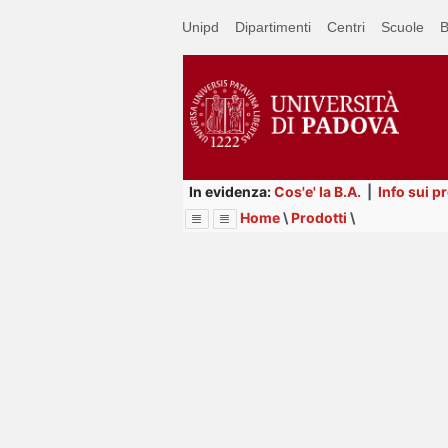
Passa
Unipd
Dipartimenti
Centri
Scuole
B
a
contenuto
principale
In evidenza:
Cos'e' la B.A.
|
Info sui p
Home
\
Prodotti
\
Menu
Image
Title
Page
Display