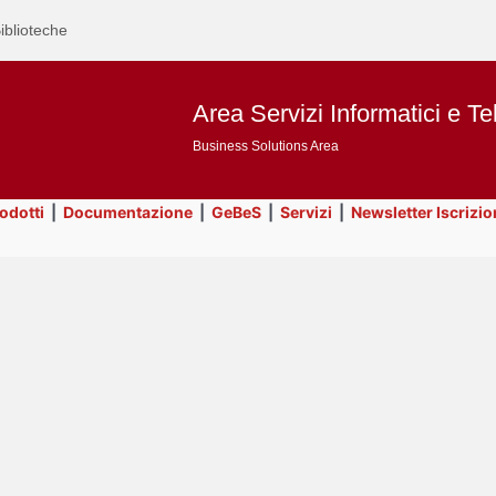
iblioteche
Area Servizi Informatici e Te
Business Solutions Area
rodotti
|
Documentazione
|
GeBeS
|
Servizi
|
Newsletter Iscrizio
Text
GeBeS
Title
Page
Display