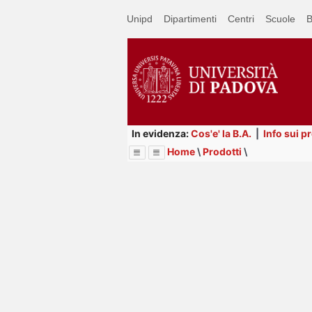
Passa
Unipd
Dipartimenti
Centri
Scuole
B
a
contenuto
principale
In evidenza:
Cos'e' la B.A.
|
Info sui p
Home
\
Prodotti
\
Menu
Image
Title
Page
Display