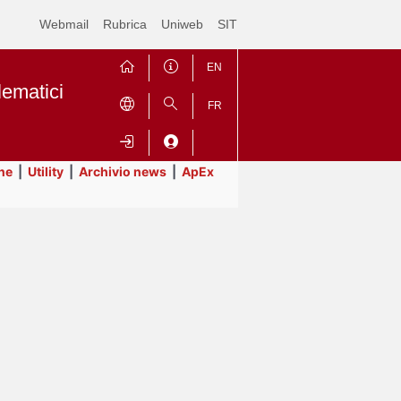
Webmail
Rubrica
Uniweb
SIT
EN
lematici
FR
ne
|
Utility
|
Archivio news
|
ApEx
Contrai
Espandi